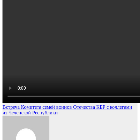
Навигация
Встреча Комитета семей воинов Отечества КБР с коллегами
из Чеченской Республики
по
записям