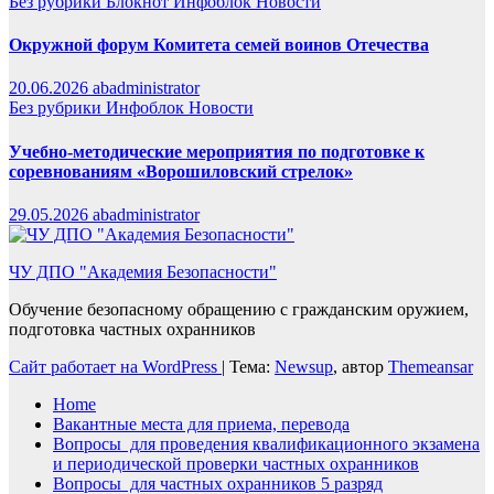
Без рубрики
Блокнот
Инфоблок
Новости
Окружной форум Комитета семей воинов Отечества
20.06.2026
abadministrator
Без рубрики
Инфоблок
Новости
Учебно-методические мероприятия по подготовке к
соревнованиям «Ворошиловский стрелок»
29.05.2026
abadministrator
ЧУ ДПО "Академия Безопасности"
Обучение безопасному обращению с гражданским оружием,
подготовка частных охранников
Сайт работает на WordPress
|
Тема:
Newsup
, автор
Themeansar
Home
Вакантные места для приема, перевода
Вопросы для проведения квалификационного экзамена
и периодической проверки частных охранников
Вопросы для частных охранников 5 разряд