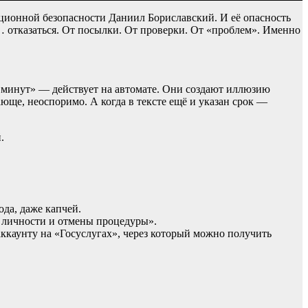
ационной безопасности Даниил Бориславский. И её опасность
ят… отказаться. От посылки. От проверки. От «проблем». Именно
15 минут» — действует на автомате. Они создают иллюзию
юще, неоспоримо. А когда в тексте ещё и указан срок —
.
да, даже капчей.
 личности и отмены процедуры».
каунту на «Госуслугах», через который можно получить