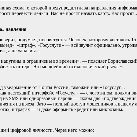
ивная схема, о которой предупредил глава направления информ
росят перевести деньги. Вас не просят назвать карту. Вас прос
го» давления
оверит, подумает, посоветуется. Человек, которому «осталось 
выезд», «штраф», «Госуслуги» — всё звучит официально, угрожа
», а не «анализа».
о напуганы и ограничены во времени», — поясняет Бориславский
избежать потерь. Это мощнейший психологический рычаг».
д уведомление от Почты России, таможни или «Госуслуг».
ак настоящий интерфейс «Госуслуг» — с логотипом, полями вво
д из SMS или одноразовый пароль — якобы для «подтверждения
чения на выезд. Зато — полный доступ мошенников к вашему ак
огах, штрафах — и даже оформить кредит или микрозайм.
вашей цифровой личности. Через него можно: