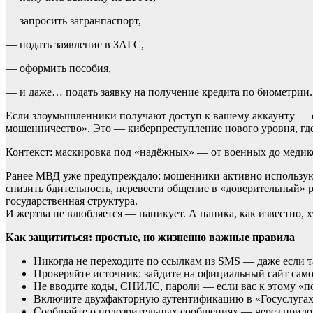
— запросить загранпаспорт,
— подать заявление в ЗАГС,
— оформить пособия,
— и даже… подать заявку на получение кредита по биометрии.
Если злоумышленники получают доступ к вашему аккаунту — о
мошенничество». Это — киберпреступление нового уровня, где
Контекст: маскировка под «надёжных» — от военных до медик
Ранее МВД уже предупреждало: мошенники активно используют
снизить бдительность, перевести общение в «доверительный» р
государственная структура.
И жертва не влюбляется — паникует. А паника, как известно, х
Как защититься: простые, но жизненно важные правила
Никогда не переходите по ссылкам из SMS — даже если т
Проверяйте источник: зайдите на официальный сайт самос
Не вводите коды, СНИЛС, пароли — если вас к этому «по
Включите двухфакторную аутентификацию в «Госуслугах» 
Сообщайте о подозрительных сообщениях — через прил