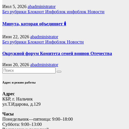
Июл 5, 2026
abadministrator
Без рубрики
Блокнот
Инфоблок
инфоблок
Новости
Минута, которая объединяет 🕯️
Июн 22, 2026
abadministrator
Без рубрики
Блокнот
Инфоблок
Новости
Окружной форум Комитета семей воинов Отечества
Июн 20, 2026
abadministrator
Адрес и режим работы
Адрес
КБР, г. Нальчик
ул.Т.Идарова, д.129
Часы
Понедельник—пятница: 9:00–18:00
Суббота: 9:00–13:00