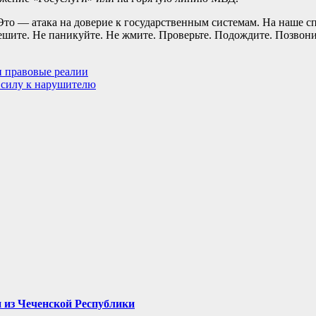
Это — атака на доверие к государственным системам. На наше с
пешите. Не паникуйте. Не жмите. Проверьте. Подождите. Позвон
и правовые реалии
ь силу к нарушителю
 из Чеченской Республики