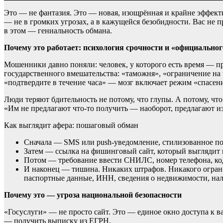
Это — не фантазия. Это — новая, изощрённая и крайне эффект
— не в громких угрозах, а в кажущейся безобидности. Вас не п
в этом — гениальность обмана.
Почему это работает: психология срочности и «официально
Мошенники давно поняли: человек, у которого есть время — пр
государственного вмешательства: «таможня», «ограничение на 
«подтвердите в течение часа» — мозг включает режим «спасения
Люди теряют бдительность не потому, что глупы. А потому, чт
«Им не предлагают что-то получить — наоборот, предлагают 
Как выглядит афера: пошаговый обман
Сначала — SMS или push-уведомление, стилизованное по
Затем — ссылка на фишинговый сайт, который выглядит к
Потом — требование ввести СНИЛС, номер телефона, ко
И наконец — тишина. Никаких штрафов. Никакого ограни
паспортные данные, ИНН, сведения о недвижимости, нал
Почему это — угроза национальной безопасности
«Госуслуги» — не просто сайт. Это — единое окно доступа к 
— получить выписку из ЕГРН,