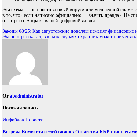
Эта схема — не просто «новый вирус» или «очередной спам». 
в то, что «если написано официально — значит, правда». Не с
от штрафа. А кража вашей цифровой жизни.
Навигация
Законы 08/25: Как августовские новеллы изменят финансовые 
Эксперт рассказал, в каких случаях охранник может применят
по
записям
От
abadministrator
Похожая запись
Инфоблок
Новости
Встреча Комитета семей воинов Отечества КБР с коллегами