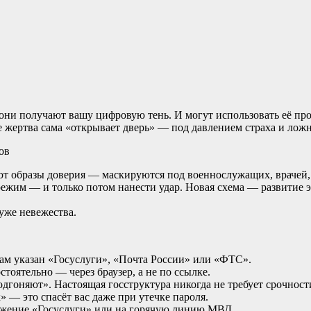
ни получают вашу цифровую тень. И могут использовать её прот
 жертва сама «открывает дверь» — под давлением страха и лож
ов
 образы доверия — маскируются под военнослужащих, врачей, 
ежим — и только потом нанести удар. Новая схема — развитие эт
уже невежества.
ам указан «Госуслуги», «Почта России» или «ФТС».
тоятельно — через браузер, а не по ссылке.
дгоняют». Настоящая госструктура никогда не требует срочност
— это спасёт вас даже при утечке пароля.
ожение «Госуслуги» или на горячую линию МВД.