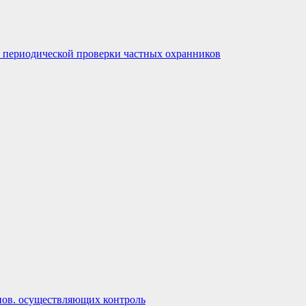
 периодической проверки частных охранников
нов. осуществляющих контроль