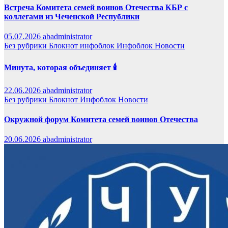
Встреча Комитета семей воинов Отечества КБР с
коллегами из Чеченской Республики
05.07.2026
abadministrator
Без рубрики
Блокнот
инфоблок
Инфоблок
Новости
Минута, которая объединяет 🕯️
22.06.2026
abadministrator
Без рубрики
Блокнот
Инфоблок
Новости
Окружной форум Комитета семей воинов Отечества
20.06.2026
abadministrator