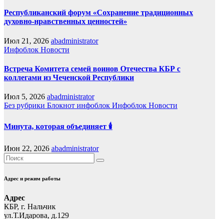
Республиканский форум «Сохранение традиционных
духовно-нравственных ценностей»
Июл 21, 2026
abadministrator
Инфоблок
Новости
Встреча Комитета семей воинов Отечества КБР с
коллегами из Чеченской Республики
Июл 5, 2026
abadministrator
Без рубрики
Блокнот
инфоблок
Инфоблок
Новости
Минута, которая объединяет 🕯️
Июн 22, 2026
abadministrator
Адрес и режим работы
Адрес
КБР, г. Нальчик
ул.Т.Идарова, д.129