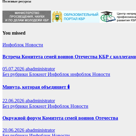
Полезные ресурсы
You missed
Инфоблок
Новости
Встреча Комитета семей воинов Отечества КБР с коллегами
05.07.2026
abadministrator
Без рубрики
Блокнот
Инфоблок
инфоблок
Новости
Минута, которая объединяет 🕯️
22.06.2026
abadministrator
Без рубрики
Блокнот
Инфоблок
Новости
Окружной форум Комитета семей воинов Отечества
20.06.2026
abadministrator
Без рубрики
Инфоблок
Новости