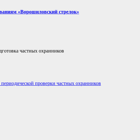
нованиям «Ворошиловский стрелок»
дготовка частных охранников
 периодической проверки частных охранников