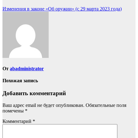
Навигация
Изменения в законе «Об оружии» (с 29 марта 2023 года)
по
записям
От
abadministrator
Похожая запись
Добавить комментарий
Ваш адрес email не будет опубликован.
Обязательные поля
помечены
*
Комментарий
*