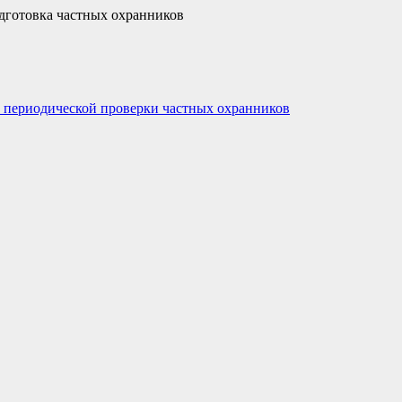
дготовка частных охранников
 периодической проверки частных охранников