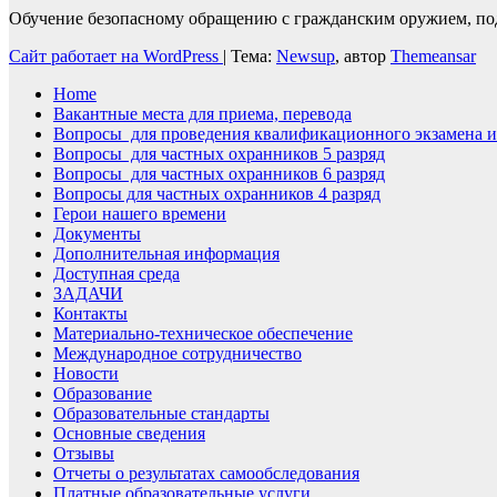
Обучение безопасному обращению с гражданским оружием, по
Сайт работает на WordPress
|
Тема:
Newsup
, автор
Themeansar
Home
Вакантные места для приема, перевода
Вопросы для проведения квалификационного экзамена и
Вопросы для частных охранников 5 разряд
Вопросы для частных охранников 6 разряд
Вопросы для частных охранников 4 разряд
Герои нашего времени
Документы
Дополнительная информация
Доступная среда
ЗАДАЧИ
Контакты
Материально-техническое обеспечение
Международное сотрудничество
Новости
Образование
Образовательные стандарты
Основные сведения
Отзывы
Отчеты о результатах самообследования
Платные образовательные услуги