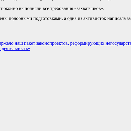
спокойно выполняли все требования «захватчиков».
ны подобными подготовками, а одна из активисток написала за
ржало наш пакет законопроектов, реформирующих негосударств
 деятельность»