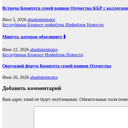
Встреча Комитета семей воинов Отечества КБР с коллегами
Июл 5, 2026
abadministrator
Без рубрики
Блокнот
инфоблок
Инфоблок
Новости
Минута, которая объединяет 🕯️
Июн 22, 2026
abadministrator
Без рубрики
Блокнот
Инфоблок
Новости
Окружной форум Комитета семей воинов Отечества
Июн 20, 2026
abadministrator
Добавить комментарий
Ваш адрес email не будет опубликован.
Обязательные поля пом