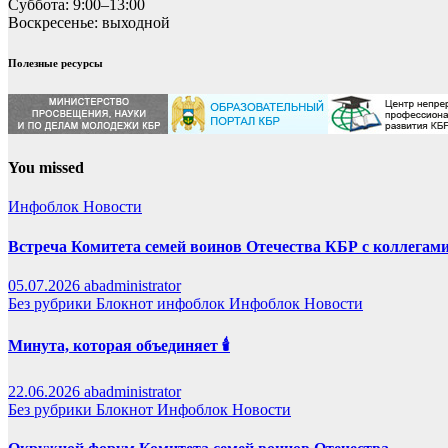
Суббота: 9:00–13:00
Воскресенье: выходной
Полезные ресурсы
You missed
Инфоблок
Новости
Встреча Комитета семей воинов Отечества КБР с коллегами
05.07.2026
abadministrator
Без рубрики
Блокнот
инфоблок
Инфоблок
Новости
Минута, которая объединяет 🕯️
22.06.2026
abadministrator
Без рубрики
Блокнот
Инфоблок
Новости