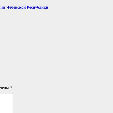
 из Чеченской Республики
ечены
*