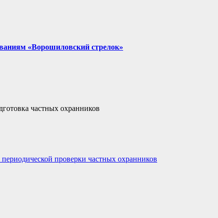
нованиям «Ворошиловский стрелок»
дготовка частных охранников
 периодической проверки частных охранников