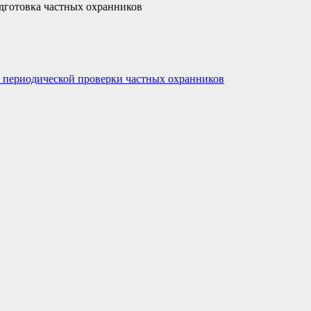
дготовка частных охранников
 периодической проверки частных охранников