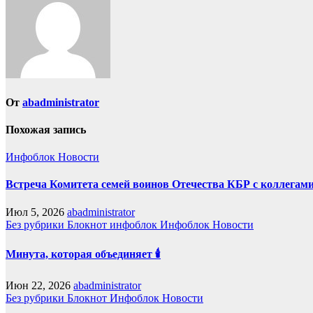
От
abadministrator
Похожая запись
Инфоблок
Новости
Встреча Комитета семей воинов Отечества КБР с коллегами
Июл 5, 2026
abadministrator
Без рубрики
Блокнот
инфоблок
Инфоблок
Новости
Минута, которая объединяет 🕯️
Июн 22, 2026
abadministrator
Без рубрики
Блокнот
Инфоблок
Новости