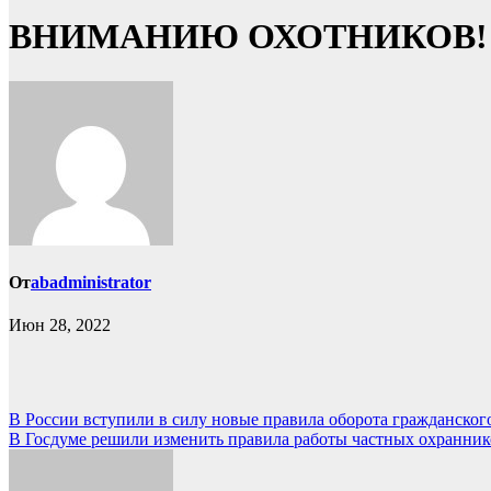
ВНИМАНИЮ ОХОТНИКОВ! 
От
abadministrator
Июн 28, 2022
Навигация
В России вступили в силу новые правила оборота гражданског
В Госдуме решили изменить правила работы частных охранник
по
записям